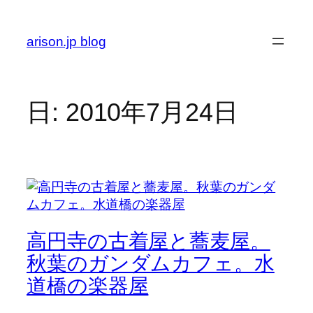
内
容
arison.jp blog
を
ス
キ
ッ
日:
2010年7月24日
プ
高円寺の古着屋と蕎麦屋。
秋葉のガンダムカフェ。水
道橋の楽器屋