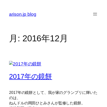
内
容
arison.jp blog
を
ス
キ
ッ
月:
2016年12月
プ
2017年の鏡餅
2017年の鏡餅として、我が家のグランプリに輝いた
のは、
ねんドルの岡田ひとみさんが監修した鏡餅。