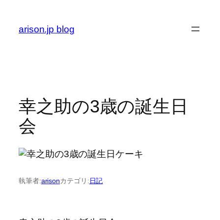
内
容
arison.jp blog
を
ス
キ
ッ
プ
幸之助の3歳の誕生日
会
執筆者:
arison
カテゴリ:
日記