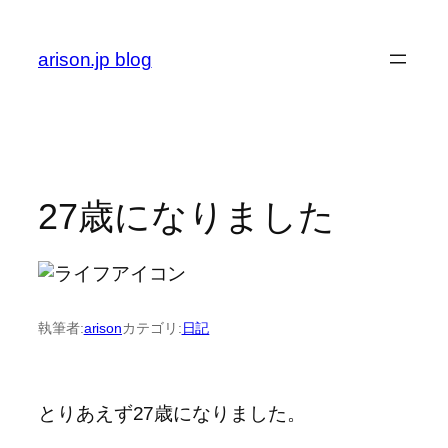
内
容
arison.jp blog
を
ス
キ
ッ
プ
27歳になりました
執筆者:
arison
カテゴリ:
日記
とりあえず27歳になりました。