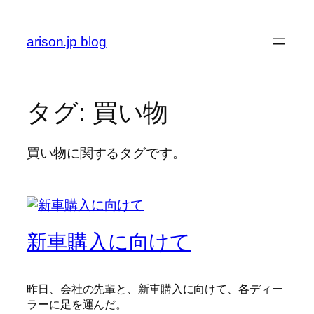
内
容
arison.jp blog
を
ス
キ
ッ
タグ:
買い物
プ
買い物に関するタグです。
新車購入に向けて
昨日、会社の先輩と、新車購入に向けて、各ディー
ラーに足を運んだ。