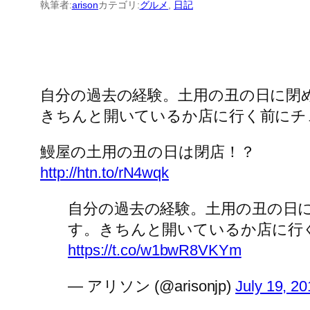
執筆者:
arison
カテゴリ:
グルメ
, 
日記
自分の過去の経験。土用の丑の日に閉
きちんと開いているか店に行く前にチ
鰻屋の土用の丑の日は閉店！？
http://htn.to/rN4wqk
自分の過去の経験。土用の丑の日
す。きちんと開いているか店に行く
https://t.co/w1bwR8VKYm
— アリソン (@arisonjp)
July 19, 2