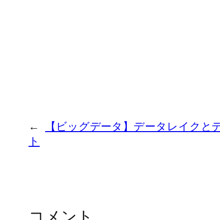
←
【ビッグデータ】データレイクと
ト
コメント