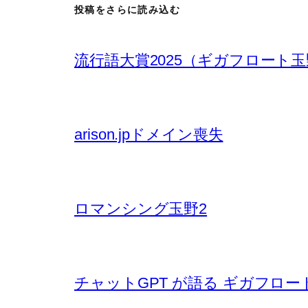
投稿をさらに読み込む
流行語大賞2025（ギガフロート
arison.jpドメイン喪失
ロマンシング玉野2
チャットGPT が語る ギガフロー