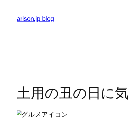
内
容
arison.jp blog
を
ス
キ
ッ
プ
土用の丑の日に気