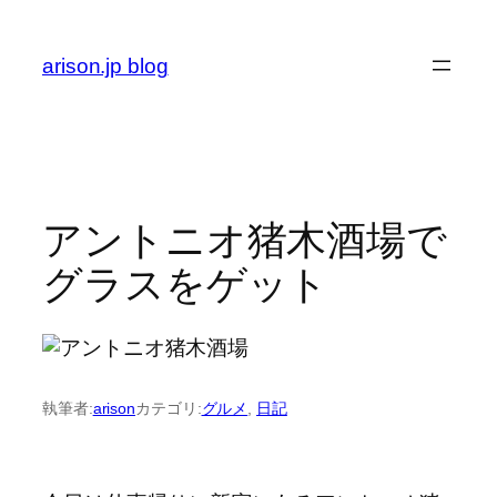
内
容
arison.jp blog
を
ス
キ
ッ
プ
アントニオ猪木酒場で
グラスをゲット
執筆者:
arison
カテゴリ:
グルメ
, 
日記