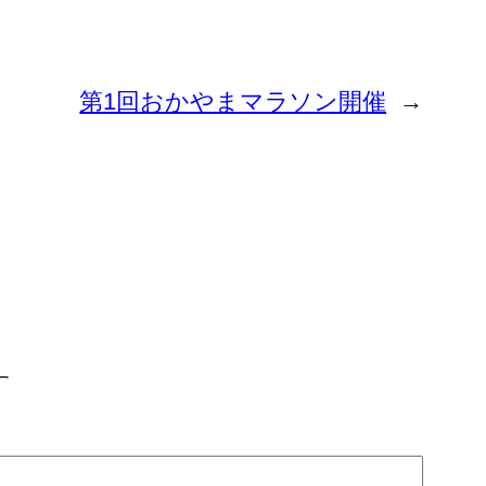
第1回おかやまマラソン開催
→
す