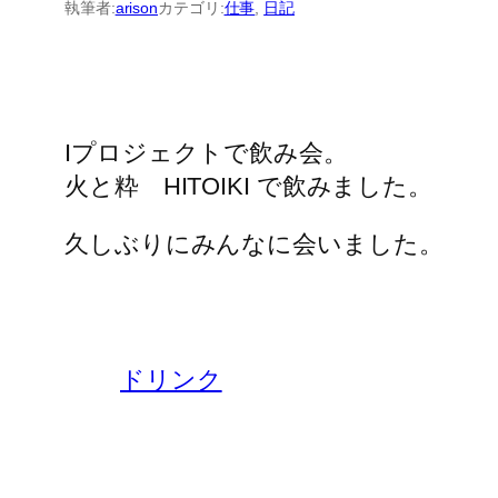
執筆者:
arison
カテゴリ:
仕事
, 
日記
Iプロジェクトで飲み会。
火と粋 HITOIKI で飲みました。
久しぶりにみんなに会いました。
ドリンク