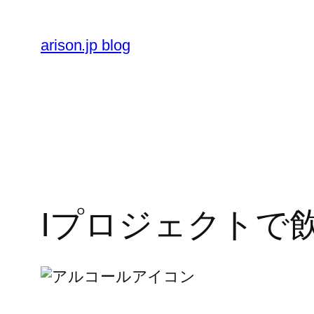
内
容
arison.jp blog
を
ス
キ
ッ
プ
Iプロジェクトで