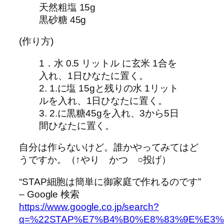
天然粗塩 15g
黒砂糖 45g
(作り方)
1．水 0.5 リットル に玄米 1合を
入れ、1日ひなたに置く。
2. 1.に塩 15gと残りの水 1リット
ルを入れ、1日ひなたに置く。
3. 2.に黒糖45gを入れ、3から5日
間ひなたに置く。
自分は作らないけど。誰かやってみてはど
うですか。（↑やり かつ ○投げ）
“STAP細胞は簡単に御家庭で作れるのです”
– Google 検索
https://www.google.co.jp/search?
q=%22STAP%E7%B4%B0%E8%83%9E%E3%