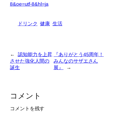
8&oe=utf-8&hl=ja
ドリンク
健康
生活
←
認知能力を上昇
『ありがとう45周年！
させた強化人間の
みんなのサザエさん
誕生
展』
→
コメント
コメントを残す