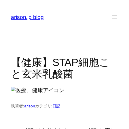
内
容
arison.jp blog
を
ス
キ
ッ
プ
【健康】STAP細胞こ
と玄米乳酸菌
執筆者:
arison
カテゴリ:
日記