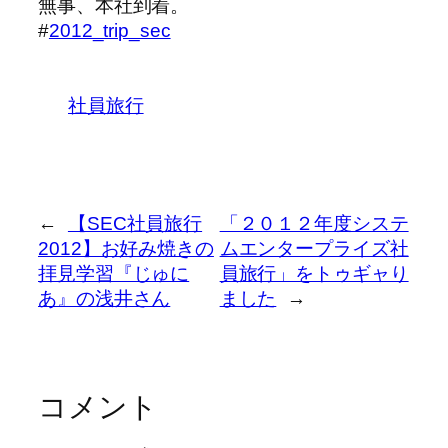
無事、本社到着。
#
2012_trip_sec
社員旅行
←
【SEC社員旅行
「２０１２年度システ
2012】お好み焼きの
ムエンタープライズ社
拝見学習『じゅに
員旅行」をトゥギャり
あ』の浅井さん
ました
→
コメント