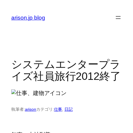
内
容
arison.jp blog
を
ス
キ
ッ
プ
システムエンタープラ
イズ社員旅行2012終了
執筆者:
arison
カテゴリ:
仕事
, 
日記