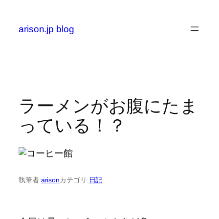
内
容
arison.jp blog
を
ス
キ
ッ
プ
ラーメンがお腹にたま
っている！？
執筆者:
arison
カテゴリ:
日記