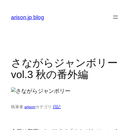
内
容
arison.jp blog
を
ス
キ
ッ
プ
さながらジャンボリー
vol.3 秋の番外編
執筆者:
arison
カテゴリ:
日記