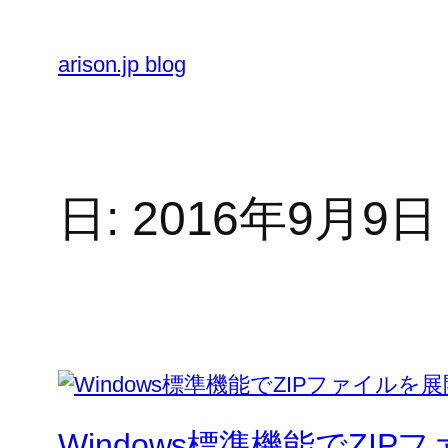
内
容
arison.jp blog
を
ス
キ
ッ
プ
日:
2016年9月9日
Windows標準機能でZI