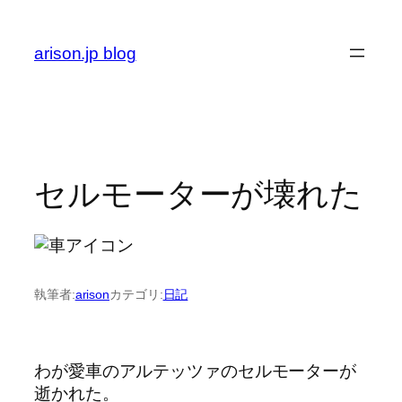
内
容
arison.jp blog
を
ス
キ
ッ
プ
セルモーターが壊れた
執筆者:
arison
カテゴリ:
日記
わが愛車のアルテッツァのセルモーターが
逝かれた。