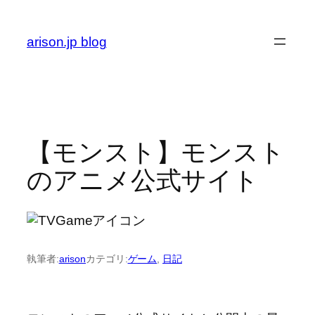
内
容
arison.jp blog
を
ス
キ
ッ
プ
【モンスト】モンスト
のアニメ公式サイト
執筆者:
arison
カテゴリ:
ゲーム
, 
日記