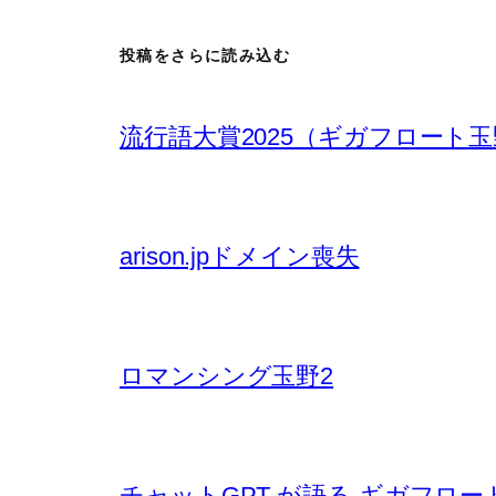
投稿をさらに読み込む
流行語大賞2025（ギガフロート
arison.jpドメイン喪失
ロマンシング玉野2
チャットGPT が語る ギガフロー