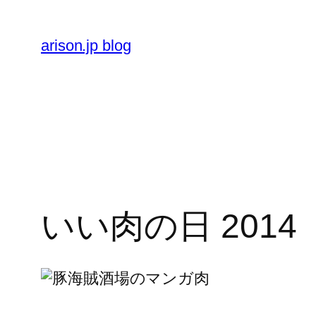
内
容
arison.jp blog
を
ス
キ
ッ
プ
いい肉の日 2014