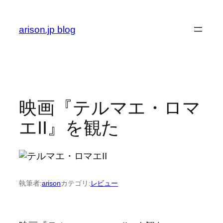
内
容
arison.jp blog
を
ス
キ
ッ
プ
映画『テルマエ・ロマ
エII』を観た
執筆者:
arison
カテゴリ:
レビュー