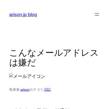
内
容
arison.jp blog
を
ス
キ
ッ
プ
こんなメールアドレス
は嫌だ
執筆者:
arison
カテゴリ:
日記