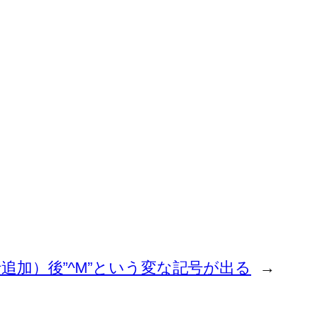
行追加）後”^M”という変な記号が出る
→