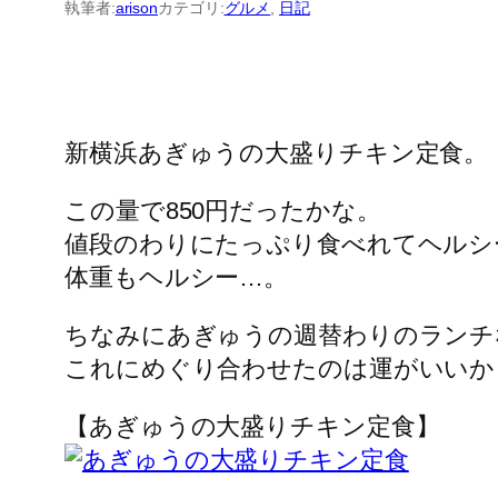
執筆者:
arison
カテゴリ:
グルメ
, 
日記
新横浜あぎゅうの大盛りチキン定食。
この量で850円だったかな。
値段のわりにたっぷり食べれてヘルシ
体重もヘルシー…。
ちなみにあぎゅうの週替わりのランチ
これにめぐり合わせたのは運がいいか
【あぎゅうの大盛りチキン定食】