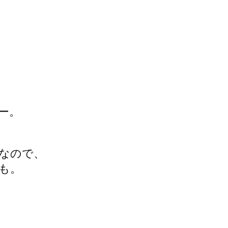
ー。
なので、
も。