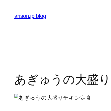
内
容
arison.jp blog
を
ス
キ
ッ
プ
あぎゅうの大盛り