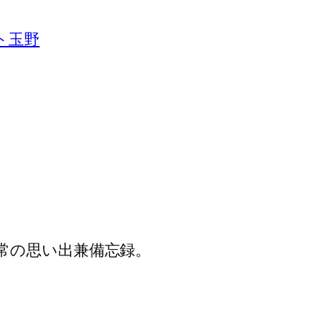
ト玉野
常の思い出兼備忘録。