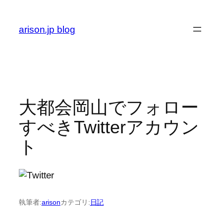
内
容
arison.jp blog
を
ス
キ
ッ
プ
大都会岡山でフォロー
すべきTwitterアカウン
ト
執筆者:
arison
カテゴリ:
日記