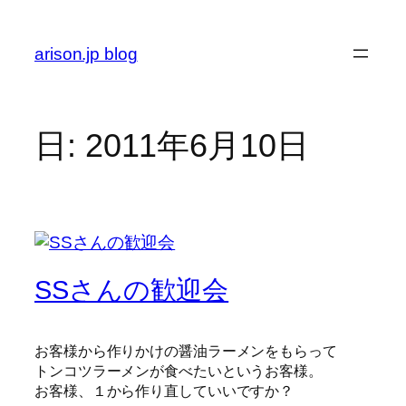
内
容
arison.jp blog
を
ス
キ
ッ
日:
2011年6月10日
プ
SSさんの歓迎会
お客様から作りかけの醤油ラーメンをもらって
トンコツラーメンが食べたいというお客様。
お客様、１から作り直していいですか？