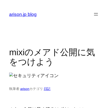
内
容
arison.jp blog
を
ス
キ
ッ
プ
mixiのメアド公開に気
をつけよう
執筆者:
arison
カテゴリ:
日記