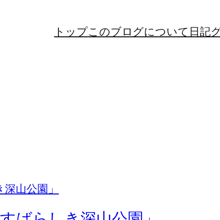
トップ
このブログについて
日記
すばらしき深山公園」