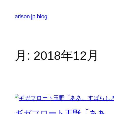
内
容
arison.jp blog
を
ス
キ
ッ
プ
月:
2018年12月
ギガフロート玉野「ああ、