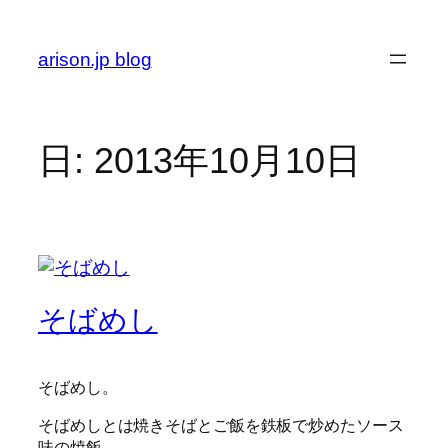
内
容
arison.jp blog
を
ス
キ
ッ
日:
2013年10月10日
プ
そばめし
そばめし。
そばめしとは焼きそばとご飯を鉄板で炒めたソース
味の焼飯。