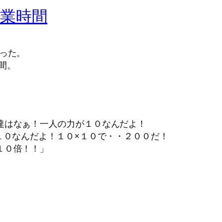
業時間
だった。
間。
達はなぁ！一人の力が１０なんだよ！
×１０なんだよ！１０×１０で・・２００だ！
１０倍！！」