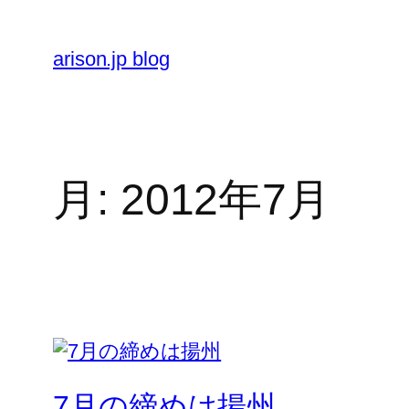
内
容
arison.jp blog
を
ス
キ
ッ
プ
月:
2012年7月
7月の締めは揚州