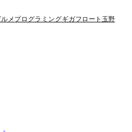
グルメ
プログラミング
ギガフロート玉野
！』