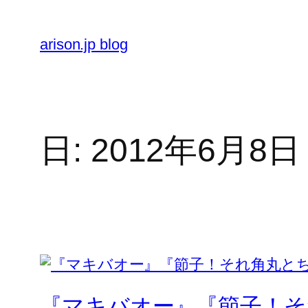
内
容
arison.jp blog
を
ス
キ
ッ
プ
日:
2012年6月8日
『マキバオー』『節子！そ